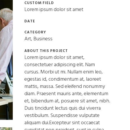
CUSTOM FIELD
Lorem ipsum dolor sit amet
DATE
CATEGORY
Art, Business
ABOUT THIS PROJECT
Lorem ipsum dolor sit amet,
consectetuer adipiscing elit. Nam
cursus. Morbi ut mi. Nullam enim leo,
egestas id, condimentum at, laoreet
mattis, massa. Sed eleifend nonummy
diam. Praesent mauris ante, elementum
et, bibendum at, posuere sit amet, nibh.
Duis tincidunt lectus quis dui viverra
vestibulum. Suspendisse vulputate
aliquam dui.Excepteur sint occaecat
cupidatat non proident, sunt in culpa