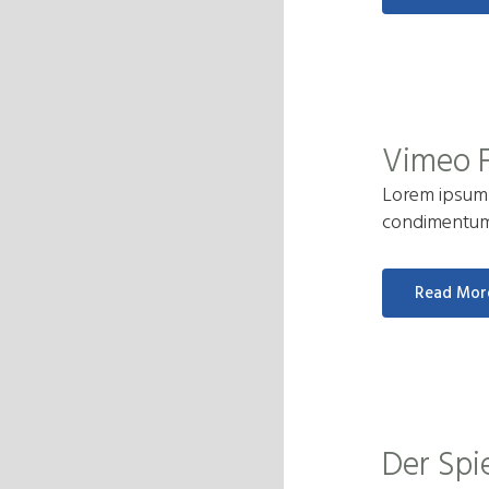
Vimeo 
Lorem ipsum d
condimentum a
Read Mor
Der Spi