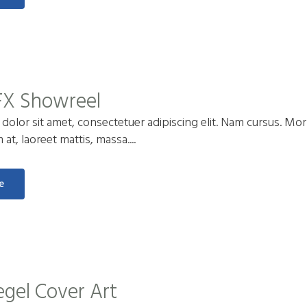
FX Showreel
olor sit amet, consectetuer adipiscing elit. Nam cursus. Morb
t, laoreet mattis, massa....
e
egel Cover Art