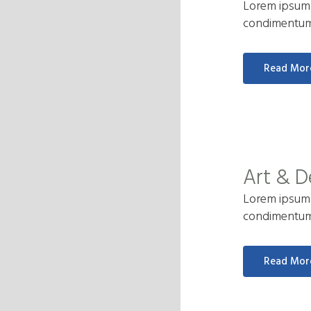
Lorem ipsum d
condimentum a
Read Mor
Art & D
Lorem ipsum d
condimentum a
Read Mor