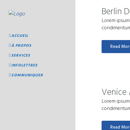
Berlin 
Lorem ipsum d
condimentum a
ACCUEIL
À PROPOS
Read Mor
SERVICES
INFOLETTRES
COMMUNIQUER
Venice 
Lorem ipsum d
condimentum a
Read Mor